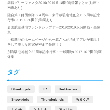
舞鶴グリーフェスタ2019(2019.5.18開催)情報まとめ(動画・
画像あり)
陸自第７師団創隊６４周年・東千歳駐屯地創立６５周年記念
行事(2019.5.26開催)動画あり
岩国航空基地フレンドシップデー2019(2019.5.5)動画・画像
集
小松基地のホームページから一真さんが消えてアレが出現！
そして重大な国家秘密まで暴露！？
別海駐屯地創立52周年記念行事・一般開放(2017.10.7開催)画
像集
タグ
BlueAngels
JR
RedArrows
Snowbirds
Thunderbirds
あまくさ
しらせ
とよしま
アメリカ