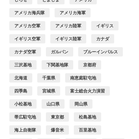
アメリカ海兵隊
アメリカ海軍
アメリカ空軍
アメリカ陸軍
イギリス
イギリス空軍
イギリス陸軍
カナダ
カナダ空軍
ガルパン
ブルーインパルス
三沢基地
下関基地隊
京都府
北海道
千葉県
南恵庭駐屯地
四季島
宮城県
富士総合火力演習
小松基地
山口県
岡山県
帯広駐屯地
東京都
松島基地
海上自衛隊
爆音米
百里基地