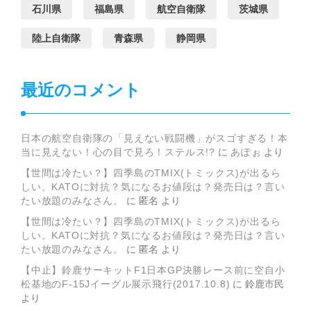
石川県
福島県
航空自衛隊
茨城県
陸上自衛隊
青森県
静岡県
最近のコメント
日本の航空自衛隊の「見えない戦闘機」がスゴすぎる！本
当に見えない！心の目で見ろ！ステルス!?
に
あぽぉ
より
【世間は冷たい？】四季島のTMIX(トミックス)が出るら
しい。KATOに対抗？気になるお値段は？発売日は？言い
たい放題のみなさん。
に
匿名
より
【世間は冷たい？】四季島のTMIX(トミックス)が出るら
しい。KATOに対抗？気になるお値段は？発売日は？言い
たい放題のみなさん。
に
匿名
より
【中止】鈴鹿サーキットF1日本GP決勝レース前に空自小
松基地のF-15Jイーグル展示飛行(2017.10.8)
に
鈴鹿市民
より