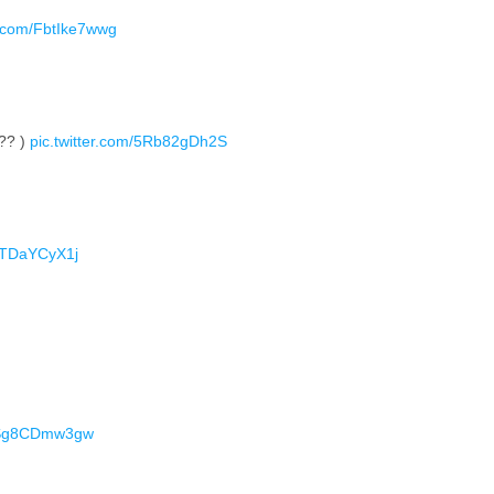
er.com/FbtIke7wwg
? )
pic.twitter.com/5Rb82gDh2S
日
/bTDaYCyX1j
m/Sg8CDmw3gw