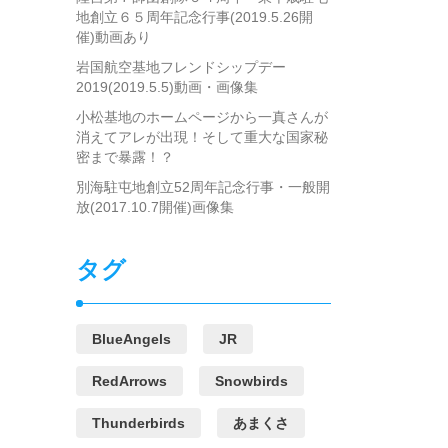
地創立６５周年記念行事(2019.5.26開
催)動画あり
岩国航空基地フレンドシップデー
2019(2019.5.5)動画・画像集
小松基地のホームページから一真さんが
消えてアレが出現！そして重大な国家秘
密まで暴露！？
別海駐屯地創立52周年記念行事・一般開
放(2017.10.7開催)画像集
タグ
BlueAngels
JR
RedArrows
Snowbirds
Thunderbirds
あまくさ