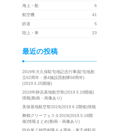
海上・船
6
航空機
41
鉄道
5
陸上・車
23
最近の投稿
2019年大久保駐屯地記念行事(駐屯地創
立62周年・第4施設団創隊58周年)
(2019.5.25開催)
2019年静浜基地航空祭(2019.5.19開催)
情報(動画・画像あり)
美保基地航空祭2019(2019.6.2開催)情報
舞鶴グリーフェスタ2019(2019.5.18開
催)情報まとめ(動画・画像あり)
陸自第７師団創隊６４周年・東千歳駐屯