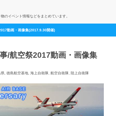
り物のイベント情報などをまとめています。
7動画・画像集(2017.9.30開催)
/航空祭2017動画・画像集
島県
,
徳島航空基地
,
海上自衛隊
,
航空自衛隊
,
陸上自衛隊