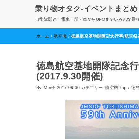
乗り物オタク-イベントまとめ
自衛隊関連・電車・船・車からUFOまでいろんな乗
ホーム
/
航空機
/
徳島航空基地開隊記念行事/航空祭201
徳島航空基地開隊記念行事
(2017.9.30開催)
By:
Mm子
2017-09-30
カテゴリー:
航空機
Tags:
徳