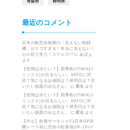
青森県
静岡県
最近のコメント
日本の航空自衛隊の「見えない戦闘
機」がスゴすぎる！本当に見えない！
心の目で見ろ！ステルス!?
に
あぽぉ
より
【世間は冷たい？】四季島のTMIX(ト
ミックス)が出るらしい。KATOに対
抗？気になるお値段は？発売日は？言
いたい放題のみなさん。
に
匿名
より
【世間は冷たい？】四季島のTMIX(ト
ミックス)が出るらしい。KATOに対
抗？気になるお値段は？発売日は？言
いたい放題のみなさん。
に
匿名
より
【中止】鈴鹿サーキットF1日本GP決
勝レース前に空自小松基地のF-15Jイ