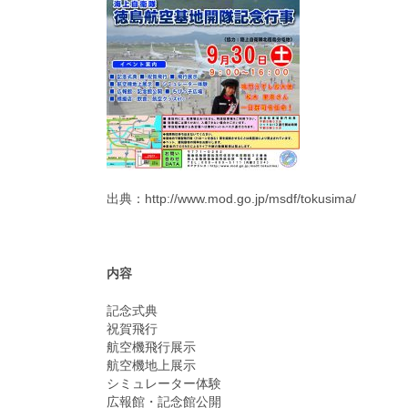
出典：http://www.mod.go.jp/msdf/tokusima/
内容
記念式典
祝賀飛行
航空機飛行展示
航空機地上展示
シミュレーター体験
広報館・記念館公開