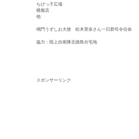
ちびっ子広場
模擬店
他
鳴門うずしお大使 松木里奈さん一日群司令任命
協力：陸上自衛隊北徳島分屯地
スポンサーリンク